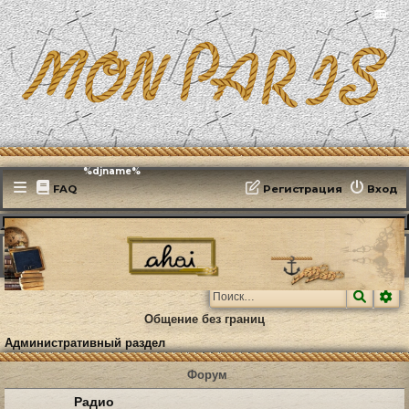
📻
Эфирит: ♫ %djname%
FAQ
Регистрация
Вход
MonParis2025
ФОРУМ
Административный раздел
Поиск
Ра
Общение без границ
Административный раздел
Форум
Радио