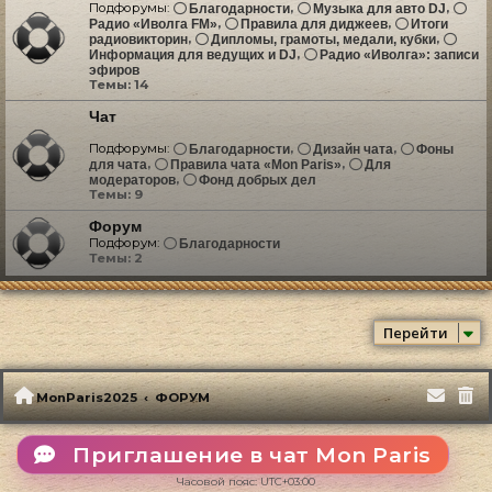
Подфорумы:
,
,
Благодарности
Музыка для авто DJ
,
,
Радио «Иволга FM»
Правила для диджеев
Итоги
,
,
радиовикторин
Дипломы, грамоты, медали, кубки
,
Информация для ведущих и DJ
Радио «Иволга»: записи
эфиров
Темы:
14
Чат
Подфорумы:
,
,
Благодарности
Дизайн чата
Фоны
,
,
для чата
Правила чата «Mon Paris»
Для
,
модераторов
Фонд добрых дел
Темы:
9
Форум
Подфорум:
Благодарности
Темы:
2
Перейти
MonParis2025
ФОРУМ
Приглашение в чат Mon Paris
Часовой пояс:
UTC+03:00