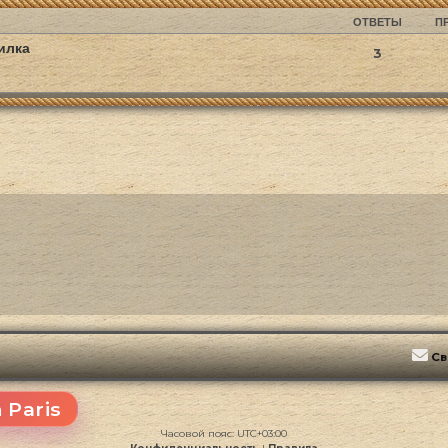
ОТВЕТЫ
П
илка
3
Св
 Paris
Часовой пояс:
UTC+03:00