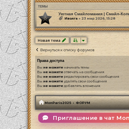
ТЕМЫ
Уютная Смайломания | Смайл-Коп
Иволга
»
23 мар 2026, 15:28
Новая тема
Вернуться к списку форумов
Права доступа
Вы
не можете
начинать темы
Вы
не можете
отвечать на сообщения
Вы
не можете
редактировать свои сообщения
Вы
не можете
удалять свои сообщения
Вы
не можете
добавлять вложения
MonParis2025
ФОРУМ
Приглашение в чат Mon