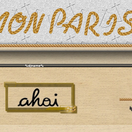
Эфирит: ♫ %djname%
й раздел
Чат