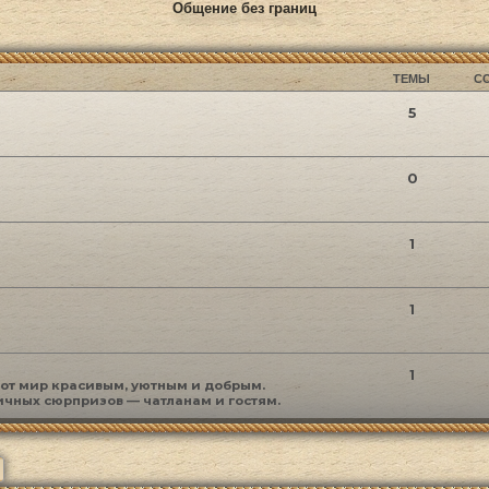
Общение без границ
ТЕМЫ
С
5
0
1
1
1
этот мир красивым, уютным и добрым.
ичных сюрпризов — чатланам и гостям.
ск
Расширенный поиск