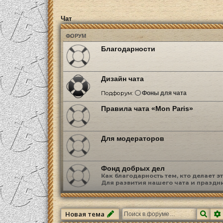
Чат
ФОРУМ
Благодарности
Дизайн чата
Подфорум:
Фоны для чата
Правила чата «Mon Paris»
Для модераторов
Фонд добрых дел
Как благодарность тем, кто делает 
Для развития нашего чата и праздн
Пои
Новая тема