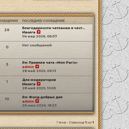
ООБЩЕНИЯ
ПОСЛЕДНЕЕ СООБЩЕНИЕ
Благодарности чатланам в чест…
26
Перейти к последнему сообщению
Иволга
04 мар 2026, 06:07
Нет сообщений
0
Re: Правила чата «Mon Paris»
3
Перейти к последнему сообщению
admin
28 май 2025, 09:13
Для модераторов
1
Перейти к последнему сообщению
Иволга
28 май 2025, 10:05
Re: Фонд добрых дел
10
Перейти к последнему сообщению
admin
26 июн 2026, 18:23
1 тема • Страница
1
из
1