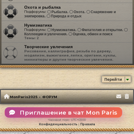
Охота и рыбалка
Подфорумы:
,
,
Рыбалка
Охота
Снаряжение и
,
экипировка
Природа и отдых
Нумизматика
Подфорумы:
,
,
Нумизматика
Филателия и открытки
,
Коллекции и увлечения
Оценка, обмен и поиск
Темы:
2
Творческие увлечения
Рисование, каллиграфия, резьба по дереву,
моделизм, выжигание, лепка, оригами, куклы,
миниатюры и другие творческие увлечения.
Перейти
MonParis2025
ФОРУМ
Приглашение в чат Mon Paris
Часовой пояс:
UTC+03:00
Конфиденциальность
|
Правила