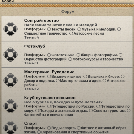
Хобби
Форум
Сонграйтерство
Написание текстов песен и мелодий
Подфорумы:
,
,
Тексты песен
Музыка и мелодии
,
Совместное творчество
Авторские песни
Темы:
4
Фотоклуб
Подфорумы:
,
,
Фототехника
Жанры фотографии
,
Обработка фотографий
Фотоконкурсы и творчество
Темы:
1
Мастерские. Рукоделие
Подфорумы:
,
,
Вязание и шитьё
Вышивка и бисер
,
,
Декор и поделки
Мастер-классы и идеи
Авторские
работы
Темы:
2
Клуб путешественников
Все о туризме, походах и путешествиях
Подфорумы:
,
Путешествия по России
Путешествия по
,
,
,
миру
Походы и активный отдых
Советы туристам
Фотоотчёты и впечатления
Спорт
Подфорумы:
,
Виды спорта
Фитнес и активный образ
,
жизни
Соревнования и спортивные события