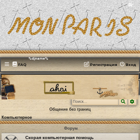
📻
Эфирит: ♫ %djname%
FAQ
Регистрация
Вход
MonParis2025
ФОРУМ
Технический форум
Компьютерное
Поиск
Ра
Общение без границ
Компьютерное
Форум
Скорая компьютерная помощь