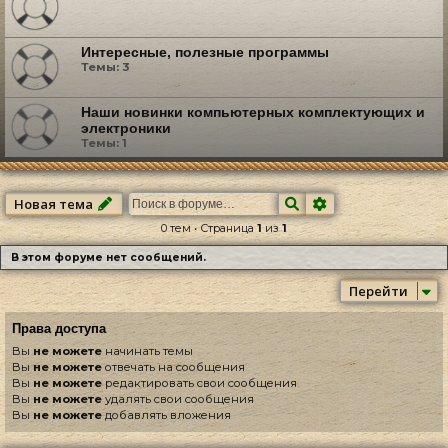
Интересные, полезные программы
Темы:
3
Наши новинки компьютерных комплектующих и
электроники
Темы:
1
Поиск
Расширенный по
Новая тема
0 тем • Страница
1
из
1
В этом форуме нет сообщений.
Перейти
Права доступа
Вы
не можете
начинать темы
Вы
не можете
отвечать на сообщения
Вы
не можете
редактировать свои сообщения
Вы
не можете
удалять свои сообщения
Вы
не можете
добавлять вложения