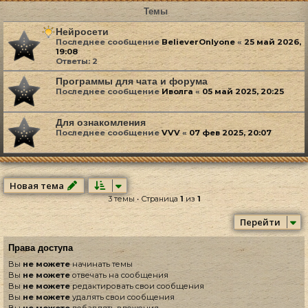
Темы
Нейросети
Последнее сообщение
BelieverOnlyone
«
25 май 2026,
19:08
Ответы:
2
Программы для чата и форума
Последнее сообщение
Иволга
«
05 май 2025, 20:25
Для ознакомления
Последнее сообщение
VVV
«
07 фев 2025, 20:07
Новая тема
3 темы • Страница
1
из
1
Перейти
Права доступа
Вы
не можете
начинать темы
Вы
не можете
отвечать на сообщения
Вы
не можете
редактировать свои сообщения
Вы
не можете
удалять свои сообщения
Вы
не можете
добавлять вложения