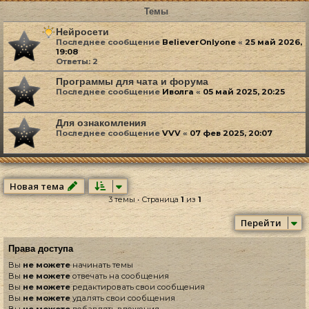
Темы
Нейросети
Последнее сообщение
BelieverOnlyone
«
25 май 2026,
19:08
Ответы:
2
Программы для чата и форума
Последнее сообщение
Иволга
«
05 май 2025, 20:25
Для ознакомления
Последнее сообщение
VVV
«
07 фев 2025, 20:07
Новая тема
3 темы • Страница
1
из
1
Перейти
Права доступа
Вы
не можете
начинать темы
Вы
не можете
отвечать на сообщения
Вы
не можете
редактировать свои сообщения
Вы
не можете
удалять свои сообщения
Вы
не можете
добавлять вложения