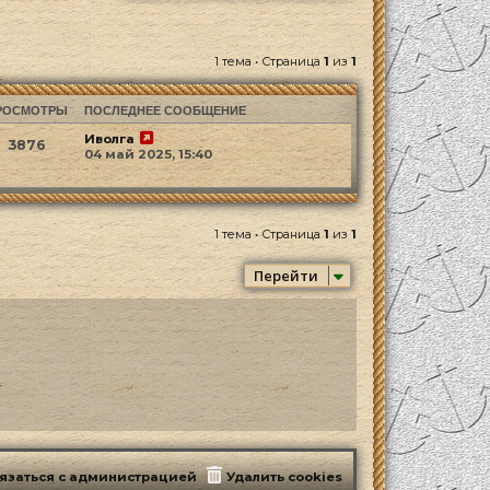
1 тема • Страница
1
из
1
РОСМОТРЫ
ПОСЛЕДНЕЕ СООБЩЕНИЕ
Иволга
3876
04 май 2025, 15:40
1 тема • Страница
1
из
1
Перейти
язаться с администрацией
Удалить cookies