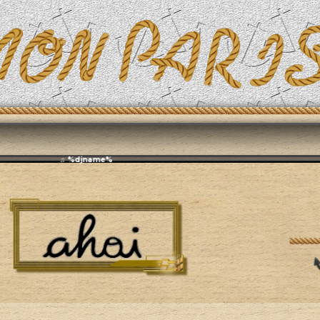
Эфирит: ♫ %djname%
й раздел
Форум
Благодарности