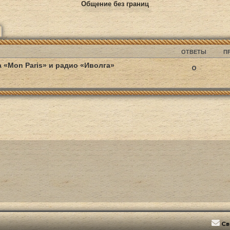
Общение без границ
ск
Расширенный поиск
ОТВЕТЫ
П
а «Mon Paris» и радио «Иволга»
0
Св