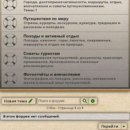
Города, достопримечательности, маршруты, отдых,
впечатления и советы путешественникам.
Темы:
1
Путешествия по миру
Страны, курорты, экскурсии, культура, традиции и
рассказы о поездках.
Походы и активный отдых
Походы, кемпинг, горы, палатки, снаряжение,
маршруты и отдых на природе.
Советы туристам
Планирование путешествий, документы, транспорт,
проживание, безопасность и полезные
рекомендации.
Фотоотчёты и впечатления
Фотографии из поездок, рассказы, интересные
места и личный опыт путешествий.
Поиск
Расширенный по
Новая тема
0 тем • Страница
1
из
1
В этом форуме нет сообщений.
Перейти