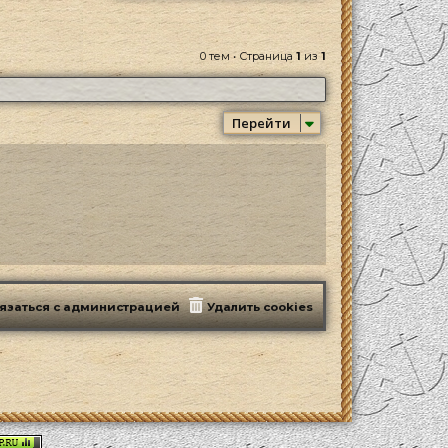
0 тем • Страница
1
из
1
Перейти
язаться с администрацией
Удалить cookies