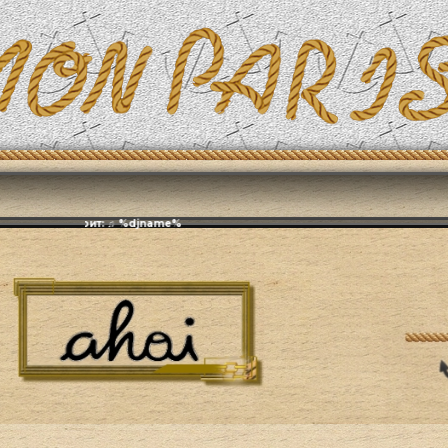
Эфирит: ♫ %djname%
я жизнь
Обустройство дома или квартиры
Внешняя отделка