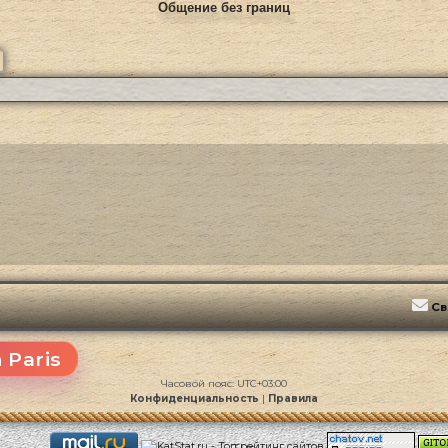
Общение без границ
ск
Расширенный поиск
Св
 Paris
Часовой пояс:
UTC+03:00
Конфиденциальность
|
Правила