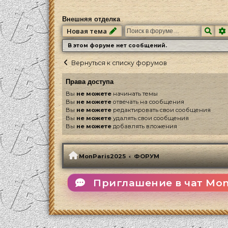
Внешняя отделка
Пои
Новая тема
В этом форуме нет сообщений.
Вернуться к списку форумов
Права доступа
Вы
не можете
начинать темы
Вы
не можете
отвечать на сообщения
Вы
не можете
редактировать свои сообщения
Вы
не можете
удалять свои сообщения
Вы
не можете
добавлять вложения
MonParis2025
ФОРУМ
Приглашение в чат Mon