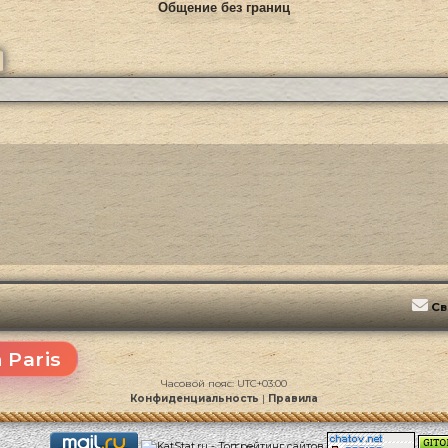
Общение без границ
ск
Расширенный поиск
Св
 Paris
Часовой пояс:
UTC+03:00
Конфиденциальность
|
Правила