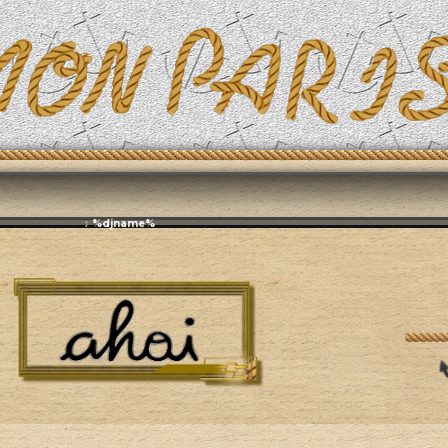
Эфирит: ♫ %djname%
я жизнь
Обустройство дома или квартиры
Дизайн интерьера