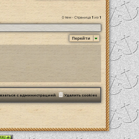
0 тем • Страница
1
из
1
Перейти
язаться с администрацией
Удалить cookies