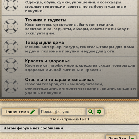
Одежда, обувь, сумки, украшения, аксессуары,
модные тенденции, советы по выбору и удачные
покупки.
Техника и гаджеты
Компьютеры, смартфоны, бытовая техника,
электроника, гаджеты, обзоры, советы по выбору и
эксплуатации.
Товары для дома
Мебель, интерьер, посуда, текстиль, товары для дома
и дачи, полезные покупки и идеи для уюта.
Красота и здоровье
Косметика, парфюмерия, средства ухода, товары для
здоровья, личной гигиены и красоты.
Отзывы о товарах и магазинах
Обзоры товаров, отзывы покупателей,
рекомендации, интернет-магазины, акции, скидки и
удачные покупки.
Поиск
Расширенный по
Новая тема
0 тем • Страница
1
из
1
В этом форуме нет сообщений.
Перейти