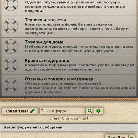
Одежда, обувь, сумки, украшения, аксессуары,
модные тенденции, советы по выбору и удачные
покупки.
Техника и гаджеты
Компьютеры, смартфоны, бытовая техника,
электроника, гаджеты, обзоры, советы по выбору и
эксплуатации.
Товары для дома
Мебель, интерьер, посуда, текстиль, товары для дома
и дачи, полезные покупки и идеи для уюта.
Красота и здоровье
Косметика, парфюмерия, средства ухода, товары для
здоровья, личной гигиены и красоты.
Отзывы о товарах и магазинах
Обзоры товаров, отзывы покупателей,
рекомендации, интернет-магазины, акции, скидки и
удачные покупки.
Поиск
Расширенный по
Новая тема
0 тем • Страница
1
из
1
В этом форуме нет сообщений.
Перейти