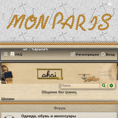
📻
Эфирит: ♫ %djname%
FAQ
Регистрация
Вход
MonParis2025
ФОРУМ
Наша сегодняшняя жизнь
Шопинг
Поиск
Ра
Общение без границ
Шопинг
Форум
Одежда, обувь и аксессуары