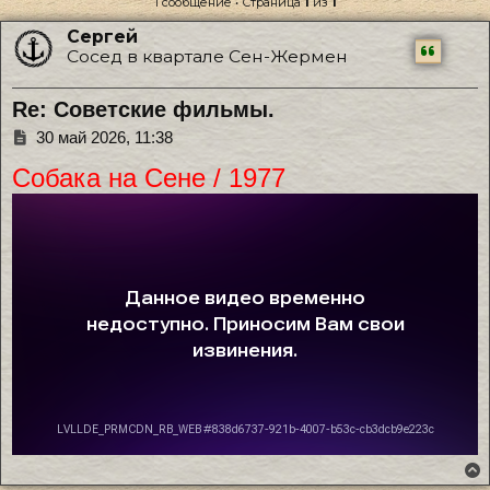
1 сообщение • Страница
1
из
1
Сергей
Сосед в квартале Сен-Жермен
Re: Советские фильмы.
Сообщение
30 май 2026, 11:38
Собака на Сене / 1977
В